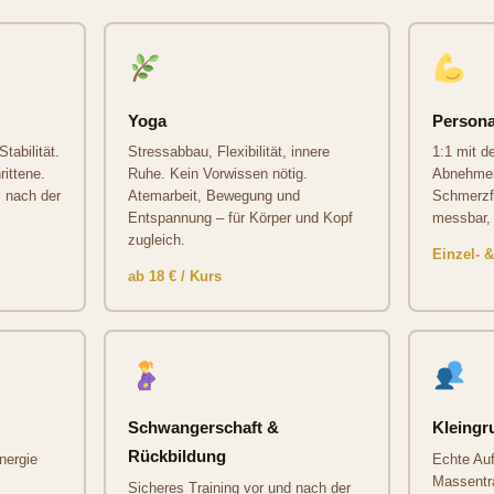
Yoga
Persona
tabilität.
Stressabbau, Flexibilität, innere
1:1 mit de
ittene.
Ruhe. Kein Vorwissen nötig.
Abnehmen,
, nach der
Atemarbeit, Bewegung und
Schmerzfre
Entspannung – für Körper und Kopf
messbar, 
zugleich.
Einzel- 
ab 18 € / Kurs
Schwangerschaft &
Kleingr
Rückbildung
nergie
Echte Au
Massentr
Sicheres Training vor und nach der