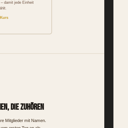
n – damit jede Einheit
ählt.
 Kurs
en, die zuhören
hre Mitglieder mit Namen.
vom ersten Tag an als