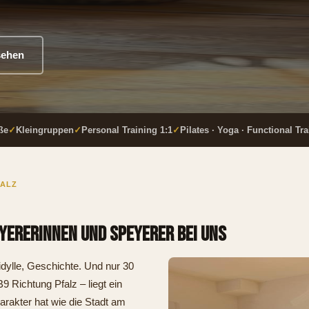
sehen
ße
✓
Kleingruppen
✓
Personal Training 1:1
✓
Pilates · Yoga · Functional Tr
FALZ
yererinnen und Speyerer bei uns
dylle, Geschichte. Und nur 30
B9 Richtung Pfalz – liegt ein
arakter hat wie die Stadt am