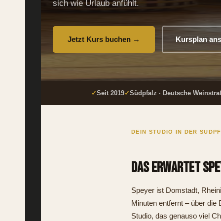
sich wie Urlaub anfühlt.
Jetzt Kurs buchen →
Kursplan an
✓
Seit 2019
✓
Südpfalz · Deutsche Weinstra
DEIN STUDIO IN DER SÜDP
Das erwartet Spe
Speyer ist Domstadt, Rheini
Minuten entfernt – über die 
Studio, das genauso viel Ch