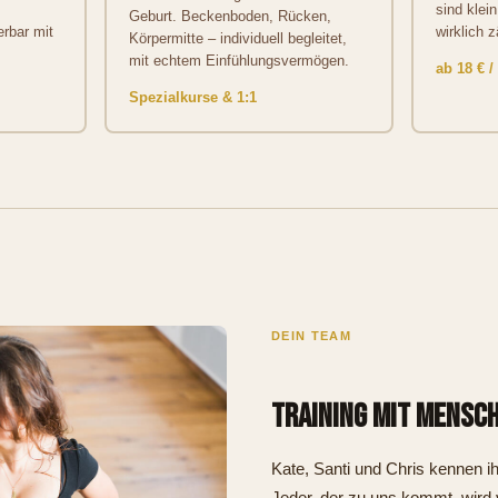
sind klei
Geburt. Beckenboden, Rücken,
erbar mit
wirklich z
Körpermitte – individuell begleitet,
mit echtem Einfühlungsvermögen.
ab 18 € /
Spezialkurse & 1:1
DEIN TEAM
Training mit Mensch
Kate, Santi und Chris kennen i
Jeder, der zu uns kommt, wird 