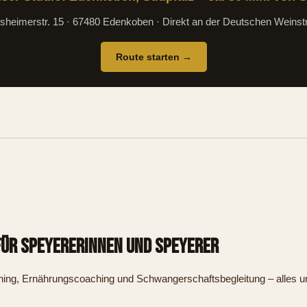
sheimerstr. 15 · 67480 Edenkoben · Direkt an der Deutschen Weinst
Route starten →
für Speyererinnen und Speyerer
aining, Ernährungscoaching und Schwangerschaftsbegleitung – alles u