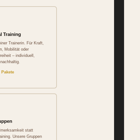
l Training
iner Trainerin. Für Kraft,
 Mobilität oder
iheit – individuell,
nachhaltig.
& Pakete
uppen
fmerksamkeit statt
aining. Unsere Gruppen