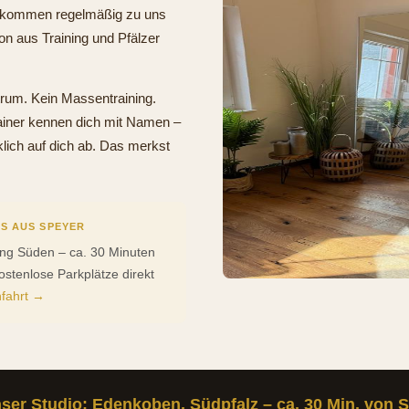
n kommen regelmäßig zu uns
n aus Training und Pfälzer
rum. Kein Massentraining.
ainer kennen dich mit Namen –
klich auf dich ab. Das merkst
S AUS SPEYER
ung Süden – ca. 30 Minuten
Kostenlose Parkplätze direkt
nfahrt →
er Studio: Edenkoben, Südpfalz – ca. 30 Min. von 