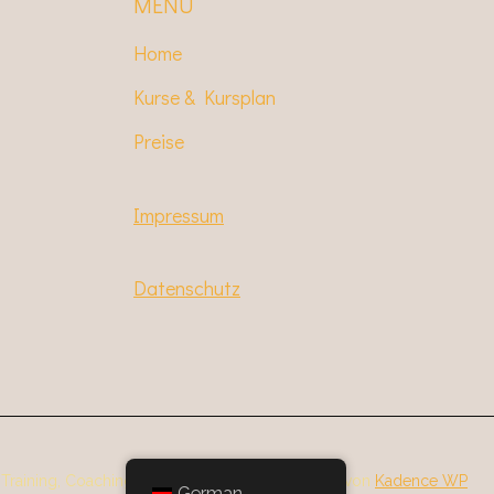
MENU
Home
Kurse & Kursplan
Preise
Impressum
Datenschutz
al Training, Coaching & Yoga - WordPress Theme von
Kadence WP
German