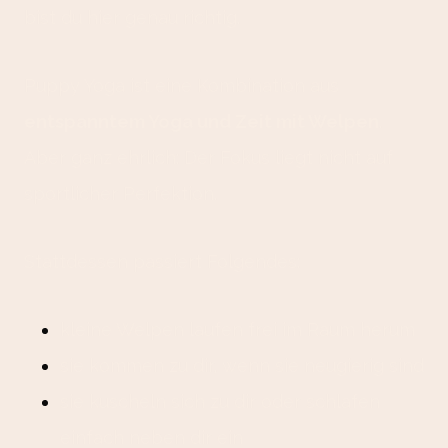
bist du hier genau richtig.
Puppy Yoga ist eine Kombination aus
entspanntem Yoga und Zeit mit Welpen
.
Aber ganz ehrlich: Der Fokus liegt nicht auf
sportlicher Perfektion.
Stattdessen passiert Folgendes:
kleine Welpen laufen frei im Raum herum
sie kommen zu dir, wenn sie neugierig sind
sie kuscheln sich zu dir oder schlafen
einfach neben dir ein