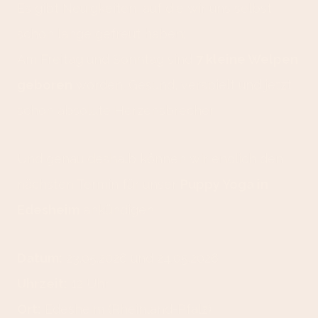
Es gibt Neuigkeiten, auf die wir uns selbst
schon lange gefreut haben:
Am Freitag und Sonntag sind
7 kleine Welpen
geboren
worden. Gesund, verspielt und jetzt
schon absolute Herzensbrecher.
Und genau deshalb können wir endlich den
nächsten Termin für unser
Puppy Yoga in
Edesheim
ankündigen.
Datum:
23.05.2026 und 24.05.2026
Uhrzeit:
12 Uhr
Ort:
Edesheim (Rheinland-Pfalz)