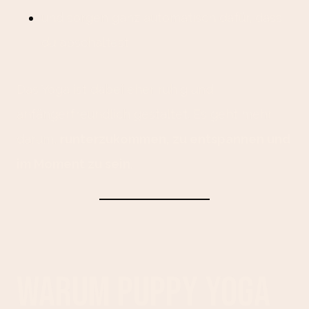
und sorgen ganz automatisch dafür, dass
du abschaltest
Das Yoga ist dabei eher ruhig und
anfängerfreundlich gestaltet. Es geht mehr
darum,
runterzukommen, zu entspannen und
im Moment zu sein
.
Warum Puppy Yoga