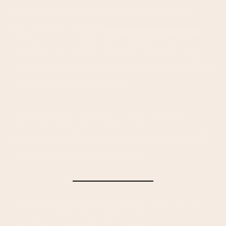
Da das Wohl der Welpen bei uns an erster
Stelle steht, sind die
Plätze stark begrenzt
.
So stellen wir sicher, dass die Tiere genug
Ruhe haben und jede Person ausreichend Zeit
mit ihnen verbringen kann.
Wenn du also nach
Puppy Yoga Termine
Deutschland
oder
Puppy Yoga buchen
suchst,
ist das hier deine Gelegenheit.
Wenn du dabei sein möchtest, kannst du dir
hier direkt deinen Platz sichern: