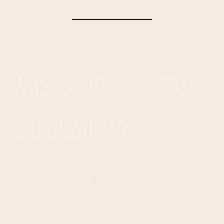
Was ist Puppy Yoga
überhaupt?
Falls du nach Begriffen wie
Puppy Yoga
Deutschland
,
Yoga mit Welpen
,
Yoga mit
Hunden
oder
Tiererlebnis Yoga
gesucht hast,