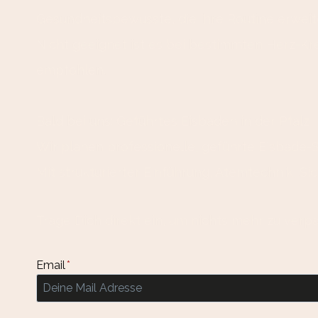
Gesundheitsbewusste, die ihre Routine erweit
Nicht geeignet ist es bei bestimmten Herz-K
empfohlen.
Bald bei uns: Geführtes Eisbaden in der Pfalz
Wir planen professionelle, geführte Eisbade-S
Mit strukturierter Einführung, Atemtechnik, S
Trage Dich direkt ein, um nichts mehr zu verp
Email
*