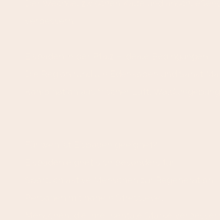
Der Wechsel zwischen Kälte und anschließende
verbessern.
Eisbaden in der Pfalz – ideale Bedingungen
Die Region rund um Edenkoben und Sankt Marti
Kombination aus frischer Luft, Waldumgebung 
Für wen ist Eisbaden geeignet?
Eisbaden eignet sich besonders für:
Sportlich aktive Menschen zur Regeneration
Personen mit hohem Stresslevel
Menschen, die ihre mentale Stärke verbesse