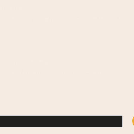
ern wollen
reislauf-Erkrankungen oder unbehandeltem Bluthochd
essions in der Region.
icherheitskonzept und Community-Erlebnis.
assen!