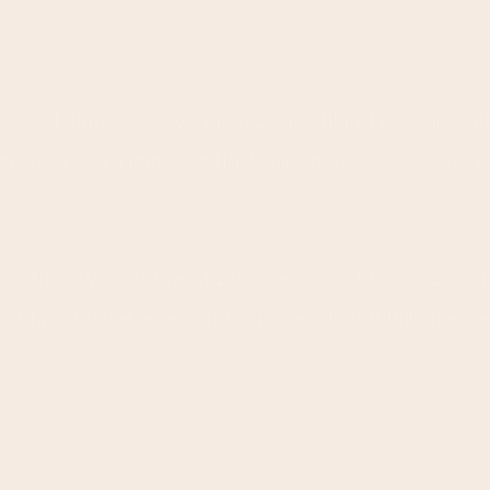
er Cold Plunge – gewinnt in Deutschland zunehmend 
m integrieren immer mehr Menschen es bewusst in i
r kaltes Wasser (meist zwischen 0 und 10 °C). Ziel ist
htig ist dabei eine kontrollierte Durchführung – i