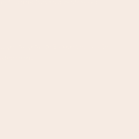
gfristig die Durchblutungsfähigkeit
zungen für geführte Eisbade-Sessions. Die
ltetrainings.