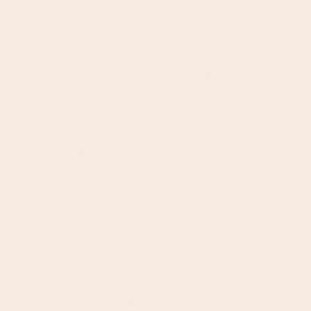
Eisbaden – auch bekannt als Kältetraining od
Doch was bringt Eisbaden wirklich? Und waru
Was ist Eisbaden?
Beim Eisbaden tauchst Du für kurze Zeit in seh
Anpassungsprozesse im Körper auszulösen. Wic
professioneller Anleitung.
Die wichtigsten Vorteile von Eisbaden
1. Stärkung des Immunsystems