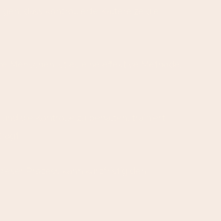
en, dass kontrollierte Kältereize die
e Menschen ist es eine effektive Methode,
nd die Kontrolle zu behalten, trainiert
rägt.
eser Prozess kann kurzfristig den