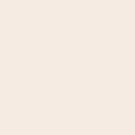
on bestimmter Immunzellen stimulieren. Studien zeig
essfaktoren erhöhen können.
Muskelkater reduzieren. Gerade für sportlich aktiv
erstützen.
impuls. Wer lernt, in diesem Moment ruhig zu atmen u
 Fähigkeit, die sich positiv auf Alltag und Beruf übert
webe, das Energie zur Wärmeerzeugung verbrennt. Di