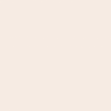
r Erwärmung fördert die Gefäßreaktion und kann lan
n bietet mit ihrer Naturkulisse optimale Vorausset
und bewusster Atmung verstärkt die Wirkung des Kä
rn möchten