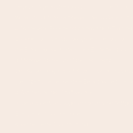
Regelmäßige Kälteexposition kann die Produkti
Widerstandsfähigkeit gegenüber äußeren Str
2. Schnellere Regeneration nach dem Training
Eisbaden wirkt entzündungshemmend und kann 
die Erholung nach intensiven Einheiten zu unt
3. Mentale Stärke und Stressresistenz
Der Körper reagiert auf Kälte mit einem Stress
gleichzeitig seine mentale Belastbarkeit – eine
4. Aktivierung des Stoffwechsels
Kälte aktiviert das sogenannte braune Fettge
Energieverbrauch erhöhen.
5. Verbesserte Durchblutung