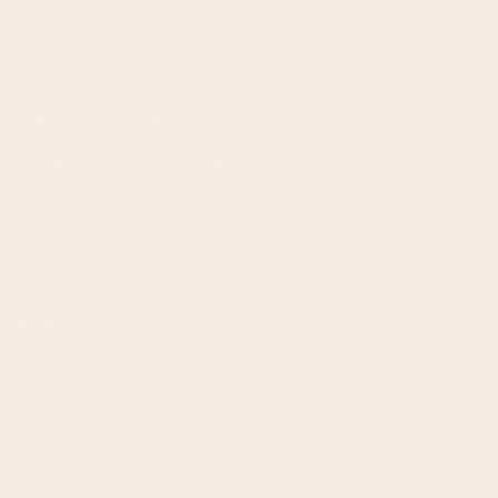
an Bedeutung. Bald auch bei uns.
hre Gesundheitsroutine?
 es, durch gezielte Kältereize physiologische
dealerweise mit Atemtechnik und