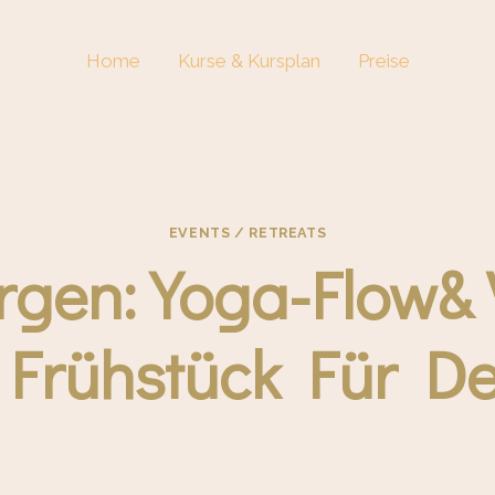
Home
Kurse & Kursplan
Preise
EVENTS / RETREATS
gen: Yoga-Flow& V
Frühstück Für De